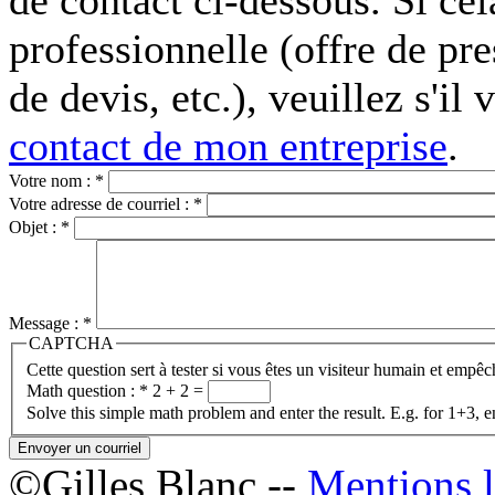
de contact ci-dessous. Si ce
professionnelle (offre de pr
de devis, etc.), veuillez s'il 
contact de mon entreprise
.
Votre nom :
*
Votre adresse de courriel :
*
Objet :
*
Message :
*
CAPTCHA
Cette question sert à tester si vous êtes un visiteur humain et emp
Math question :
*
2 + 2 =
Solve this simple math problem and enter the result. E.g. for 1+3, e
©Gilles Blanc --
Mentions l