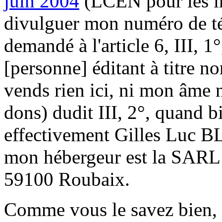
juin 2004
(LCEN pour les in
divulguer mon numéro de t
demandé à l'article 6, III, 1
[personne] éditant à titre n
vends rien ici, ni mon âme n
dons) dudit III, 2°, quand 
effectivement Gilles Luc B
mon hébergeur est la SARL O
59100 Roubaix.
Comme vous le savez bien, s