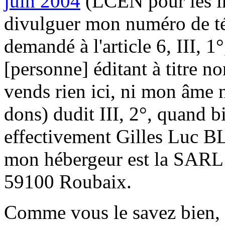
juin 2004
(LCEN pour les in
divulguer mon numéro de t
demandé à l'article 6, III, 1
[personne] éditant à titre n
vends rien ici, ni mon âme n
dons) dudit III, 2°, quand 
effectivement Gilles Luc B
mon hébergeur est la SARL O
59100 Roubaix.
Comme vous le savez bien, s