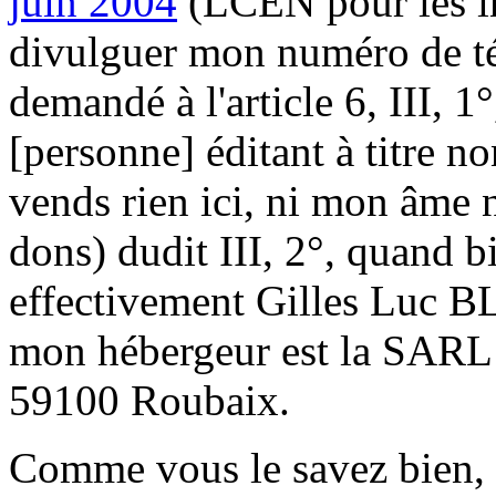
juin 2004
(LCEN pour les in
divulguer mon numéro de t
demandé à l'article 6, III, 1
[personne] éditant à titre n
vends rien ici, ni mon âme n
dons) dudit III, 2°, quand 
effectivement Gilles Luc B
mon hébergeur est la SARL O
59100 Roubaix.
Comme vous le savez bien, s