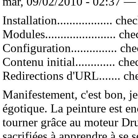
mar, 09/02/2010 - 02:37 — 
Installation.................. ch
Modules....................... ch
Configuration............... ch
Contenu initial............. ch
Redirections d'URL....... c
Manifestement, c'est bon, j
égotique. La peinture est en
tourner grâce au moteur Dr
sacrifiées à apprendre à se 