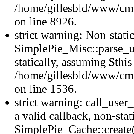
/home/gillesbld/www/cms
on line 8926.
strict warning: Non-stat
SimplePie_Misc::parse_ur
statically, assuming $thi
/home/gillesbld/www/cms
on line 1536.
strict warning: call_user
a valid callback, non-sta
SimplePie_Cache::create()