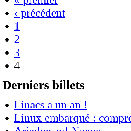
‹ précédent
1
2
3
4
Derniers billets
Linacs a un an !
Linux embarqué : compren
Ariadne auf Naxos