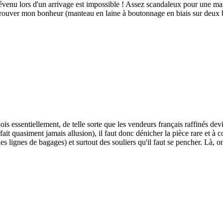
nu lors d'un arrivage est impossible ! Assez scandaleux pour une maison
trouver mon bonheur (manteau en laine à boutonnage en biais sur deux 
 essentiellement, de telle sorte que les vendeurs français raffinés devi
it quasiment jamais allusion), il faut donc dénicher la pièce rare et à co
 lignes de bagages) et surtout des souliers qu'il faut se pencher. Là, on