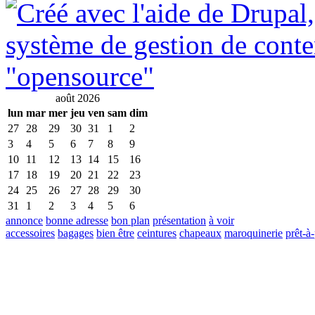
août 2026
lun
mar
mer
jeu
ven
sam
dim
27
28
29
30
31
1
2
3
4
5
6
7
8
9
10
11
12
13
14
15
16
17
18
19
20
21
22
23
24
25
26
27
28
29
30
31
1
2
3
4
5
6
annonce
bonne adresse
bon plan
présentation
à voir
accessoires
bagages
bien être
ceintures
chapeaux
maroquinerie
prêt-à-