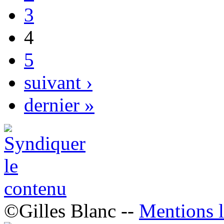
3
4
5
suivant ›
dernier »
©Gilles Blanc --
Mentions l